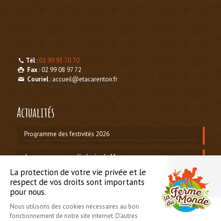
Tél
:
02 99 93 70 70
Fax
: 02 99 08 97 72
Couriel
: accueil@etacarentoir.fr
Actualités
Programme des festivités 2026
Amusez-vous avec l’odysée de Mynos
Départ en petit train garanti à 15h30
Nous suivre