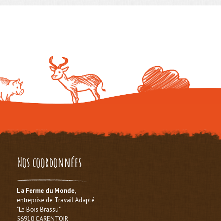
Nos coordonnées
La Ferme du Monde,
entreprise de Travail Adapté
"Le Bois Brassu"
56910 CARENTOIR