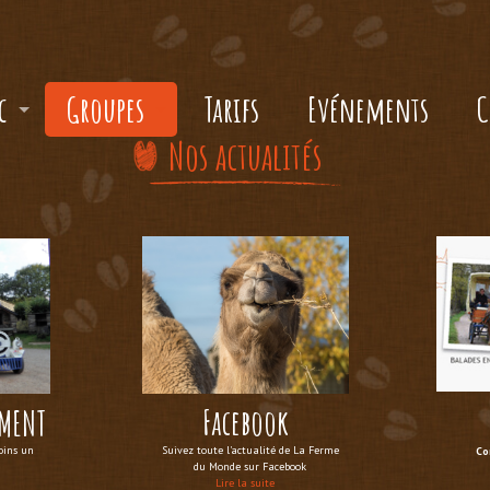
c
Groupes
Tarifs
Evénements
C
Nos actualités
Facebook
OMENT
oins un
Suivez toute l'actualité de La Ferme
Co
du Monde sur Facebook
Lire la suite