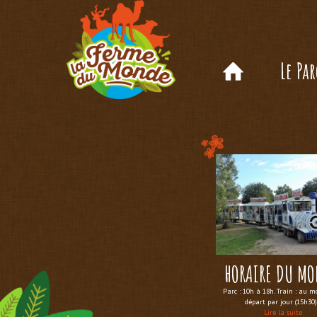
Le Par
HORAIRE DU M
Parc : 10h à 18h. Train : au m
départ par jour (15h30)
Lire la suite